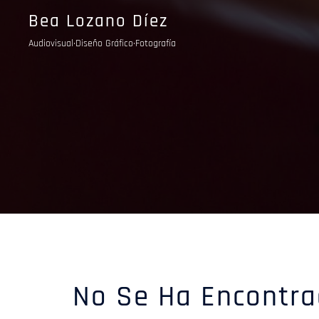
Saltar
Bea Lozano Díez
al
Audiovisual·Diseño Gráfico·Fotografía
contenido
No Se Ha Encontr