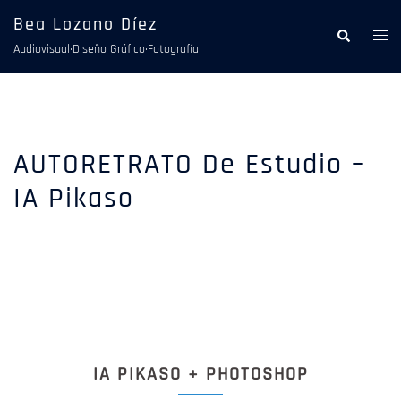
Saltar
Bea Lozano Díez
al
Alte
Buscar
Audiovisual·Diseño Gráfico·Fotografía
contenido
men
AUTORETRATO De Estudio –
IA Pikaso
IA PIKASO + PHOTOSHOP