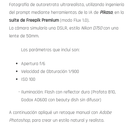
Fotografía de autoretrato ultrarealista, utilizando ingeniería
del prompt mediante herramientas de la IA de
Pikaso
, en la
suite de Freepik Premium
(modo Flux 1.0).
La cámara simularía una DSLR, estilo
Nikon D750
con una
lente de 50mm.
Los parámetros que incluí son:
Apertura f/6
Velocidad de Obturación 1/900
ISO 100
Iluminación: Flash con reflector duro (Profoto B10,
Godox AD600 con beauty dish sin difusor)
A continuación apliqué un retoque manual con
Adobe
Photoshop
, para crear un estilo natural y realista.