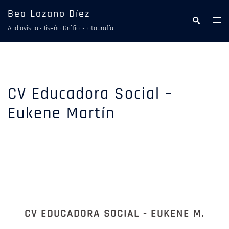
Saltar
Bea Lozano Díez
al
Alte
Buscar
Audiovisual·Diseño Gráfico·Fotografía
contenido
men
CV Educadora Social –
Eukene Martín
CV EDUCADORA SOCIAL - EUKENE M.