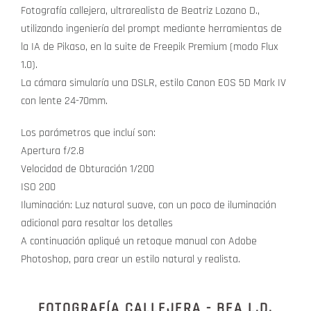
Fotografía callejera, ultrarealista de Beatriz Lozano D.,
utilizando ingeniería del prompt mediante herramientas de
la IA de Pikaso, en la suite de Freepik Premium (modo Flux
1.0).
La cámara simularía una DSLR, estilo Canon EOS 5D Mark IV
con lente 24-70mm.
Los parámetros que incluí son:
Apertura f/2.8
Velocidad de Obturación 1/200
ISO 200
Iluminación: Luz natural suave, con un poco de iluminación
adicional para resaltar los detalles
A continuación apliqué un retoque manual con Adobe
Photoshop, para crear un estilo natural y realista.
FOTOGRAFÍA CALLEJERA - BEA L.D.