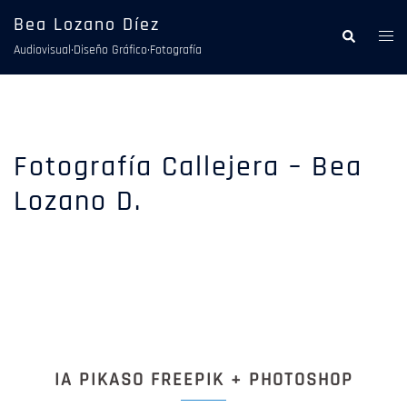
Saltar
Bea Lozano Díez
al
Alte
Buscar
Audiovisual·Diseño Gráfico·Fotografía
contenido
men
Fotografía Callejera – Bea
Lozano D.
IA PIKASO FREEPIK + PHOTOSHOP