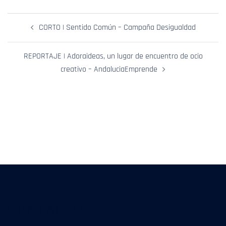
Navegación
CORTO | Sentido Común – Campaña Desigualdad
De
Entradas
REPORTAJE | Adoraideas, un lugar de encuentro de ocio
creativo – AndaluciaEmprende
CONTACTO