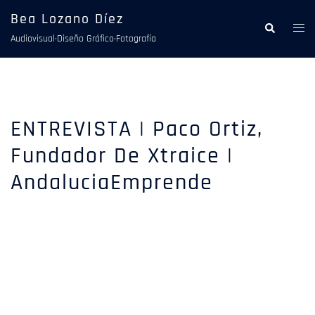
Saltar
Bea Lozano Díez
al
Alte
Buscar
Audiovisual·Diseño Gráfico·Fotografía
contenido
men
ENTREVISTA | Paco Ortiz,
Fundador De Xtraice |
AndaluciaEmprende