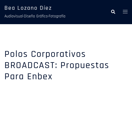
Saltar
Bea Lozano Díez
al
Alte
Buscar
Audiovisual·Diseño Gráfico·Fotografía
contenido
men
Polos Corporativos
BROADCAST: Propuestas
Para Enbex