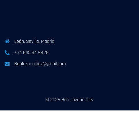
CONTACTO
León, Sevilla, Madrid
+34 645 84 99 78
Bealozanodiez@gmail.com
© 2026 Bea Lozano Díez