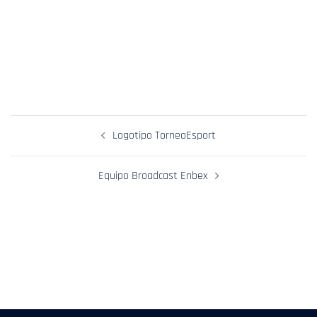
Navegación
Logotipo TorneoEsport
De
Entradas
Equipo Broadcast Enbex